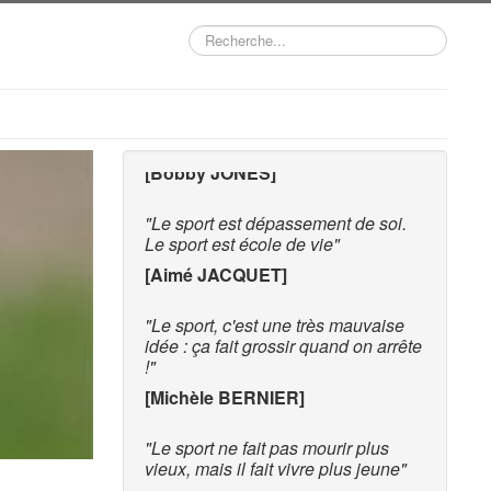
Rechercher
"Le golf de compétition se joue
surtout sur un parcours de 25cm,
l'espace entre vos oreilles"
[Bobby JONES]
"Le sport est dépassement de soi.
Le sport est école de vie"
[Aimé JACQUET]
"Le sport, c'est une très mauvaise
idée : ça fait grossir quand on arrête
!"
[Michèle BERNIER]
"Le sport ne fait pas mourir plus
vieux, mais il fait vivre plus jeune"