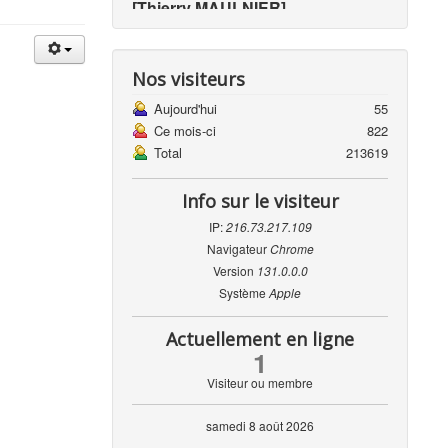
[Thierry MAULNIER]
"L'important, c'est de participer"
[Pierre de COUBERTIN]
Nos visiteurs
Aujourd'hui
55
"Pour gagner, il faut risquer de
Ce mois-ci
822
perdre"
Total
213619
[Jean-Claude KiLLY]
Info sur le visiteur
"Le golf de compétition se joue
IP:
216.73.217.109
surtout sur un parcours de 25cm,
l'espace entre vos oreilles"
Navigateur
Chrome
Version
131.0.0.0
[Bobby JONES]
Système
Apple
"Le tennis et le ping-pong, c'est
Actuellement en ligne
pareil. Sauf qu'au tennis, les
1
joueurs sont debout sur la table"
Visiteur ou membre
[Coluche]
samedi 8 août 2026
"Le cheval est dangereux devant,