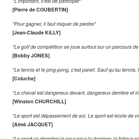
"L'important, c'est de participer"
[Pierre de COUBERTIN]
"Pour gagner, il faut risquer de perdre"
[Jean-Claude KiLLY]
"Le golf de compétition se joue surtout sur un parcours de
[Bobby JONES]
"Le tennis et le ping-pong, c'est pareil. Sauf qu'au tennis,
[Coluche]
"Le cheval est dangereux devant, dangereux derrière et in
[Winston CHURCHILL]
"Le sport est dépassement de soi. Le sport est école de vi
[Aimé JACQUET]
"Le sport va chercher la peur pour la dominer, la fatigue po