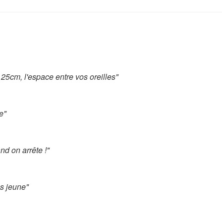
 25cm, l'espace entre vos oreilles"
e"
nd on arrête !"
lus jeune"