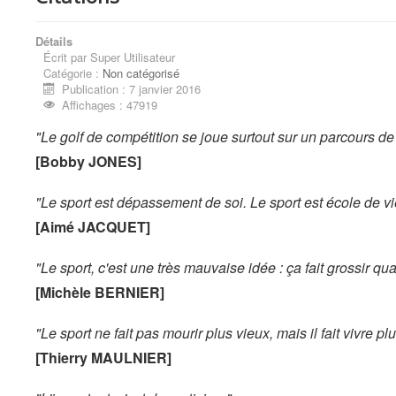
Détails
Écrit par
Super Utilisateur
Catégorie :
Non catégorisé
Publication : 7 janvier 2016
Affichages : 47919
"Le golf de compétition se joue surtout sur un parcours de
[Bobby JONES]
"Le sport est dépassement de soi. Le sport est école de vi
[Aimé JACQUET]
"Le sport, c'est une très mauvaise idée : ça fait grossir qua
[Michèle BERNIER]
"Le sport ne fait pas mourir plus vieux, mais il fait vivre p
[Thierry MAULNIER]