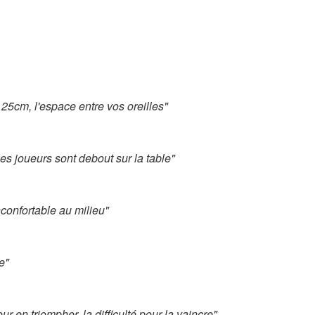
 25cm, l'espace entre vos oreilles"
 les joueurs sont debout sur la table"
confortable au milieu"
e"
ur en triompher, la difficulté pour la vaincre"