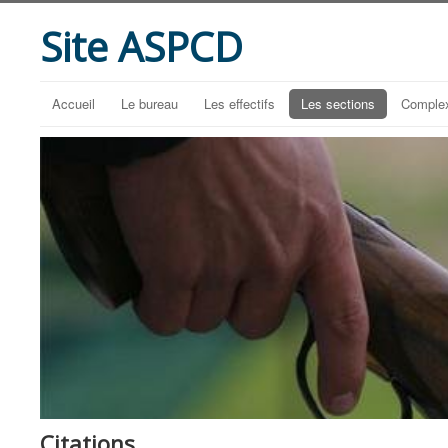
Site ASPCD
Accueil
Le bureau
Les effectifs
Les sections
Complex
Citations